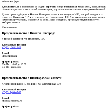
небольших ферм.
Дополнительно
в зависимости от модели
агрегаты могут оснащаться:
механизмом, позволяющим
обматывать рулоны и тюки сеткой, аппликатором, улучшающим силосование, и центральной смазкой.
Купить пресс-подборщик в Нижнем Новгороде можно в нашем центре МТЗ, который находится по
адресу ул. Памирская, 11А и с. Ульяново, ул. Пролетарская, 130. Для заказа и консультации звоните
нам по номеру телефона, указанному на сайте. Наши менеджеры проконсультируют и помогут с
выбором техники.
Наши контакты
Представительство в Нижнем Новгороде
г. Нижний Новгород, ул. Памирская, 11А
Контактный телефон
+7 (831) 265-22-22
E-mail
info@mtz-nn.ru
График работы
Пн.-Пт.: с 8.00 до 18.00
Сб.-Вс.: выходной
Представительство в Нижегородской области
Лукояновский район, с. Ульяново, ул. Пролетарская, 130.
Контактный телефон
+7 (8319) 64-48-99
E-mail
mtz-nn@motor92.ru
График работы