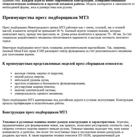
хранение сена.
Каждый агрегат имеет современную конструкцию, усовершенствованные
технологические особенности и простой механизм работы.
Модель выбирается в зависимости от
необходимой формы, веса и размера тюка или рулона.
Преимущества пресс подборщиков МТЗ
Пресс подборщики Нижегородского центра МТЗ работают как с сеном, соломой, так и зеленой
массой, влажность которой не превышает 60 %. Базовый агрегат оснащен ножами, которые
измельчают массу, прежде чем прессовать ее. Длина резки колеблется в пределах 70 - 80 мм. За счет
специально разработанного механизма обеспечивается надежность и высокая плотность итогового
сырья.
Некоторые подборщики могут быть оснащены дополнительными надстройками. Так, например,
базовый Metal-Fach серии Z-589 расширяет спектр функционала за счет дополнительного механизма
для силосования кормов.
К преимуществам представленных моделей пресс-сборщиков относятся:
высокая степень защиты от коррозии,
низкий расход энергии,
небольшой уровень шума,
простота установки и безопасность функционирования,
регулируемая ширина обмотки,
наличие осветительной системы,
универсальность сцепного механизма.
Пресс-подборщики МТЗ адаптированы под российские дороги и условия эксплуатации. Конструкция
прошла сертификацию и испытательные работы.
Конструкция пресс-подборщиков МТЗ
Тюковые и рулонные машины
имеют разную конструкцию и характеристики.
Агрегаты,
предназначенные для формирования тюков, как правило, позволяют регулировать плотность сена, а
габариты готового изделия намного меньше рулона. Тюковые машины подходят тем, кому важна
компактность и удобство, тем более что получаемые тюки в последствии можно разгружать и
раздавать вручную. К таким вариантам техники относится ПТ-165М, предназначенный для