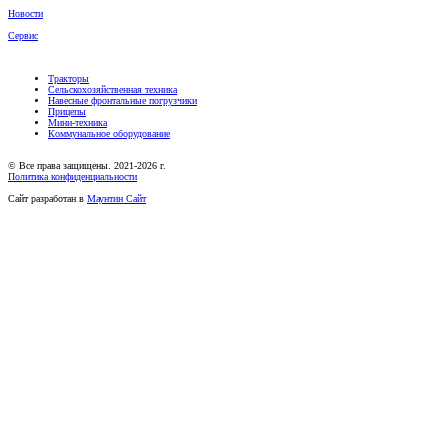
Новости
Сервис
Тракторы
Сельскохозяйственная техника
Навесные фронтальные погрузчики
Прицепы
Мини-техника
Коммунальное оборудование
© Все права защищены. 2021-2026 г.
Политика конфиденциальности
Сайт разработан в
Маунтин Сайт