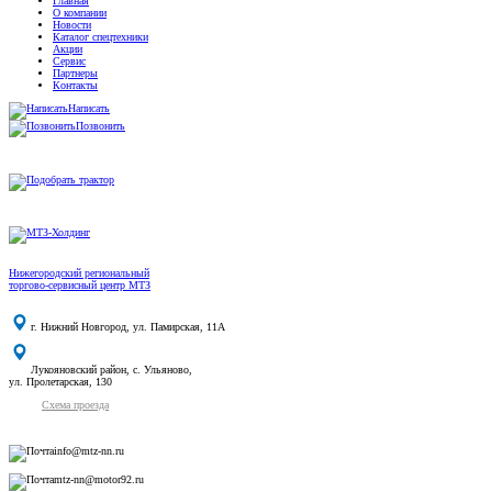
Главная
О компании
Новости
Каталог спецтехники
Акции
Сервис
Партнеры
Контакты
Написать
Позвонить
Нижегородский региональный
торгово-сервисный центр МТЗ
г. Нижний Новгород, ул. Памирская, 11А
Лукояновский район, с. Ульяново,
ул. Пролетарская, 130
Схема проезда
info@mtz-nn.ru
mtz-nn@motor92.ru