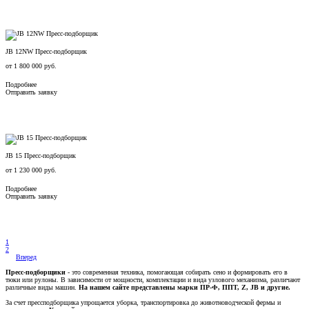
JB 12NW Пресс-подборщик
от
1 800 000
руб.
Подробнее
Отправить заявку
JB 15 Пресс-подборщик
от
1 230 000
руб.
Подробнее
Отправить заявку
1
2
Вперед
Пресс-подборщики
- это современная техника, помогающая собирать сено и формировать его в
тюки или рулоны. В зависимости от мощности, комплектации и вида узлового механизма, различают
различные виды машин.
На нашем сайте представлены марки ПР-Ф, ППТ, Z, JB и другие.
За счет прессподборщика упрощается уборка, транспортировка до животноводческой фермы и