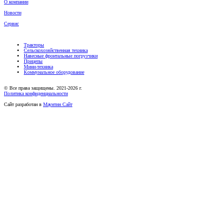
О компании
Новости
Сервис
Тракторы
Сельскохозяйственная техника
Навесные фронтальные погрузчики
Прицепы
Мини-техника
Коммунальное оборудование
© Все права защищены. 2021-2026 г.
Политика конфиденциальности
Сайт разработан в
Маунтин Сайт