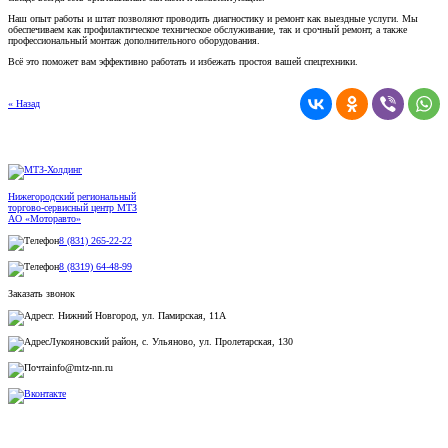
Наш опыт работы и штат позволяют проводить диагностику и ремонт как выездные услуги. Мы
обеспечиваем как профилактическое техническое обслуживание, так и срочный ремонт, а также
профессиональный монтаж дополнительного оборудования.
Всё это поможет вам эффективно работать и избежать простоя вашей спецтехники.
« Назад
Нижегородский региональный
торгово-сервисный центр МТЗ
АО «Моторавто»
8 (831) 265-22-22
8 (8319) 64-48-99
Заказать звонок
г. Нижний Новгород, ул. Памирская, 11А
Лукояновский район, с. Ульяново, ул. Пролетарская, 130
info@mtz-nn.ru