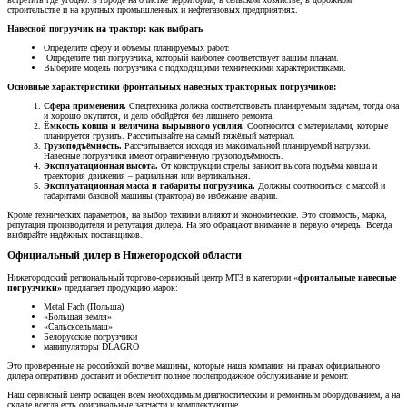
строительстве и на крупных промышленных и нефтегазовых предприятиях.
Навесной погрузчик на трактор: как выбрать
Определите сферу и объёмы планируемых работ.
Определите тип погрузчика, который наиболее соответствует вашим планам.
Выберите модель погрузчика с подходящими техническими характеристиками.
Основные характеристики фронтальных навесных тракторных погрузчиков:
Сфера применения.
Спецтехника должна соответствовать планируемым задачам, тогда она
и хорошо окупится, и дело обойдётся без лишнего ремонта.
Ёмкость ковша и величина вырывного усилия.
Соотносится с материалами, которые
планируется грузить. Рассчитывайте на самый тяжёлый материал.
Грузоподъёмность.
Рассчитывается исходя из максимальной планируемой нагрузки.
Навесные погрузчики имеют ограниченную грузоподъёмность.
Эксплуатационная высота.
От конструкции стрелы зависит высота подъёма ковша и
траектория движения – радиальная или вертикальная.
Эксплуатационная масса и габариты погрузчика.
Должны соотноситься с массой и
габаритами базовой машины (трактора) во избежание аварии.
Кроме технических параметров, на выбор техники влияют и экономические. Это стоимость, марка,
репутация производителя и репутация дилера. На это обращают внимание в первую очередь. Всегда
выбирайте надёжных поставщиков.
Официальный дилер в Нижегородской области
Нижегородский региональный торгово-сервисный центр МТЗ в категории «
фронтальные навесные
погрузчики»
предлагает продукцию марок:
Metal Fach (Польша)
«Большая земля»
«Сальсксельмаш»
Белорусские погрузчики
манипуляторы DLAGRO
Это проверенные на российской почве машины, которые наша компания на правах официального
дилера оперативно доставит и обеспечит полное послепродажное обслуживание и ремонт.
Наш сервисный центр оснащён всем необходимым диагностическим и ремонтным оборудованием, а на
складе всегда есть оригинальные запчасти и комплектующие.