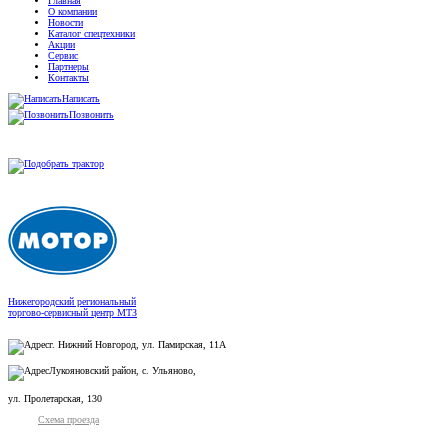
Главная
О компании
Новости
Каталог спецтехники
Акции
Сервис
Партнеры
Контакты
Написать
Позвонить
Нижегородский региональный
торгово-сервисный центр МТЗ
г. Нижний Новгород, ул. Памирская, 11А
Лукояновский район, с. Ульяново,
ул. Пролетарская, 130
Схема проезда