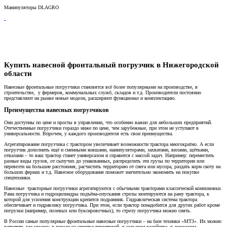
Манипуляторы DLAGRO
Купить навесной фронтальный погрузчик в Нижегородской
области
Навесные фронтальные погрузчики становятся всё более популярными на производстве, в
строительстве, у фермеров, коммунальных служб, складов и т.д. Производители постоянно
представляют на рынке новые модели, расширяют функционал и комплектацию.
Преимущества навесных погрузчиков
Они доступны по цене и просты в управлении, что особенно важно для небольших предприятий.
Отечественные погрузчики гораздо ниже по цене, чем зарубежные, при этом не уступают в
универсальности. Впрочем, у каждого производителя есть свои преимущества.
Агрегатирование погрузчика с трактором увеличивает возможности трактора многократно. А если
погрузчик дополнить ещё и сменными ковшами, манипуляторами, захватами, вилами, щётками,
отвалами – то ваш трактор станет универсалом и справится с массой задач. Например: переместить
разные виды грузов, от сыпучих до упакованных, распределить эти грузы по территории или
перевезти на большие расстояния, расчистить территорию от снега или мусора, раздать корм скоту на
больших фермах и т.д. Навесное оборудование поможет значительно экономить на покупке
спецтехники.
Навесные тракторные погрузчики агрегатируются с обычными тракторами классической компоновки.
Рама погрузчика и гидроцилиндры подъёма-опускания стрелы монтируются на раму трактора, к
которой для усиления конструкции крепится подрамник. Гидравлическая система трактора
обеспечивает и гидравлику погрузчика. При этом, если трактор понадобится для других работ кроме
погрузки (например, полевых или буксировочных), то стрелу погрузчика можно снять.
В России самые популярные фронтальные навесные погрузчики – на базе техники «МТЗ». Их можно
встретить где угодно: в городе на очистке территорий, в сельском хозяйстве, в дорожном