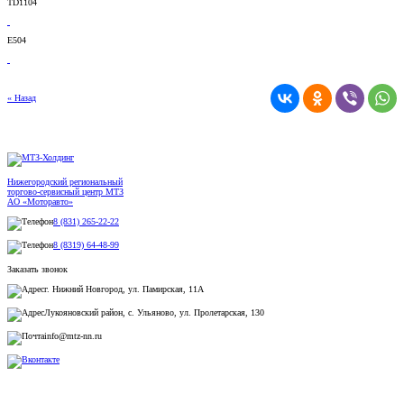
TD1104
E504
« Назад
Нижегородский региональный
торгово-сервисный центр МТЗ
АО «Моторавто»
8 (831) 265-22-22
8 (8319) 64-48-99
Заказать звонок
г. Нижний Новгород, ул. Памирская, 11А
Лукояновский район, с. Ульяново, ул. Пролетарская, 130
info@mtz-nn.ru