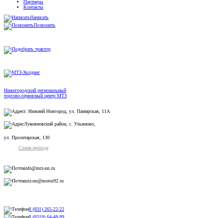
Партнеры
Контакты
Написать
Позвонить
Нижегородский региональный
торгово-сервисный центр МТЗ
г. Нижний Новгород, ул. Памирская, 11А
Лукояновский район, с. Ульяново,
ул. Пролетарская, 130
Схема проезда
info@mtz-nn.ru
mtz-nn@motor92.ru
8 (831) 265-22-22
8 (8319) 64-48-99