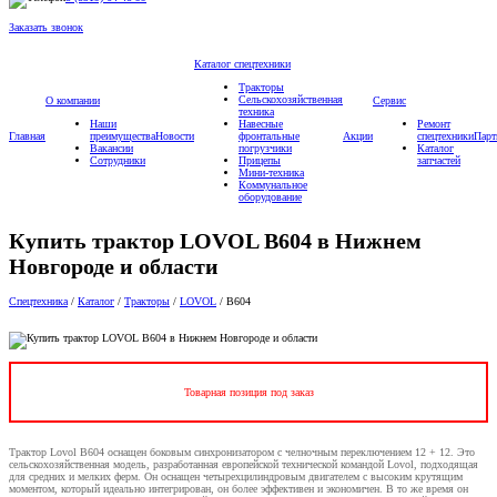
Заказать звонок
Каталог спецтехники
Тракторы
Сельскохозяйственная
О компании
Сервис
техника
Наши
Навесные
Ремонт
Главная
преимущества
Новости
фронтальные
Акции
спецтехники
Парт
Вакансии
погрузчики
Каталог
Сотрудники
Прицепы
запчастей
Мини-техника
Коммунальное
оборудование
Купить трактор LOVOL B604 в Нижнем
Новгороде и области
Спецтехника
/
Каталог
/
Тракторы
/
LOVOL
/
B604
Товарная позиция под заказ
Трактор Lovol B604 оснащен боковым синхронизатором с челночным переключением 12 + 12. Это
сельскохозяйственная модель, разработанная европейской технической командой Lovol, подходящая
для средних и мелких ферм. Он оснащен четырехцилиндровым двигателем с высоким крутящим
моментом, который идеально интегрирован, он более эффективен и экономичен. В то же время он