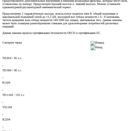
Предоставляются дополнительный внутренний и внешний воздушный фильтры, которые могут быть
установлены по выбору. Предусмотрен верхний выхлоп и нижний выхлоп. Можно установить
одноконтурный/двухконтурный пневматический тормоз.
Предусмотрено 2 гидравлических выхода; используется подвеска типа Ⅱ, общий подъемник и
максимальной подъемной силой до 11,5 кН; выходной вал отбора мощности с 6 / 8 шпонками,
частота вращения вала отбора мощности 540/1000 (по опции), маятниковая тяга. Данная машина
может быть оснащена разнообразными станками для удовлетворения потребностей различных
операций.
Данная машина прошла сертификацию безопасности OECD и сертификацию EC.
Смотрите также
TH-854 / 85 л.с
TD-904 / 90 л.с
R1504
TD-1104 / 110 л.с
TX1104
R2204