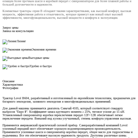
оснащен более прочным шасси и коробкой передач с синхронизатором для более плавной работы и
большей долговечности и надежности.
Компактные тракторы серии B обладают такими характеристиками, как высокий комфорт, высокая
мощность, эффективная работа и отзывчивость, которые принесут вам новый опыт высокой
эффективности, многофункциональности, высокой мощности и комфорта в эксплуатации.
Запрос цены
Заявка на консультацию
Лизинг
Экономия времени
Выгодные цены
Удобно и быстро
Описание
Характеристики
Фотографии
Трактор Lovol B604, разработанный и изготовленный по европейским технологиям, предназначен для
богарного земледелия, заливного земледелия и многофункциональных применений.
Для данной машины принимается двигатель Синьчай 4105, который соответствует стандарту
выбросов "Евро Ⅱ". Коэффициент запаса крутящего момента ≥ 25%, тяговое усилие до 15 кН.
Установленный синхронизатор коробки переключения передач 12F+12R обеспечивает легкое
переключение передачи. Внешний вид кузова улучшенный, степень комфорта управления высокая.
Применяется американский практический силовой прибор. Саморазработанный компанией Lovol
усиленный передний мост обеспечивает хорошую водонепроницаемую производительность.
Применяются усиленные шасси и синхронизатор коробки передач, общее масло для гидросистемы и
подъемника. Все эти обеспечивают высокую надежность продукта. Доступны различные шины.