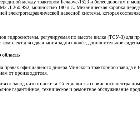
ерединой между трактором Беларус-1523 и более дорогим и мощ
 Д-260.9S2, мощностью 180 л.с.. Механическая коробка передач 
й электрогидравлической навесной системы, которая составляет
дов гидросистемы, регулируемая по высоте вилка (ТСУ-3) для п
 комплект для сдваивания задних колёс, дополнительное сидень
 область
 правах официального дилера Минского тракторного завода в Н
нам от производителя.
я от завода-изготовителя. Специалисты сервисного центра пом
олное гарантийное, техническое и ремонтное обслуживание про