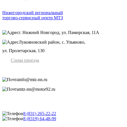
Нижегородский региональный
торгово-сервисный центр МТЗ
г. Нижний Новгород, ул. Памирская, 11А
Лукояновский район, с. Ульяново,
ул. Пролетарская, 130
Схема проезда
info@mtz-nn.ru
mtz-nn@motor92.ru
8 (831) 265-22-22
8 (8319) 64-48-99