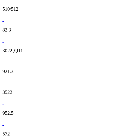
510/512
82.3
3022.ДЦ1
921.3
3522
952.5
572