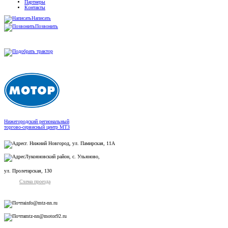
Партнеры
Контакты
Написать
Позвонить
Нижегородский региональный
торгово-сервисный центр МТЗ
г. Нижний Новгород, ул. Памирская, 11А
Лукояновский район, с. Ульяново,
ул. Пролетарская, 130
Схема проезда
info@mtz-nn.ru
mtz-nn@motor92.ru