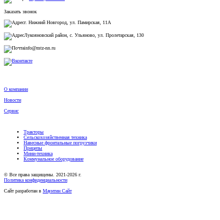
Заказать звонок
г. Нижний Новгород, ул. Памирская, 11А
Лукояновский район, с. Ульяново, ул. Пролетарская, 130
info@mtz-nn.ru
О компании
Новости
Сервис
Тракторы
Сельскохозяйственная техника
Навесные фронтальные погрузчики
Прицепы
Мини-техника
Коммунальное оборудование
© Все права защищены. 2021-2026 г.
Политика конфиденциальности
Сайт разработан в
Маунтин Сайт