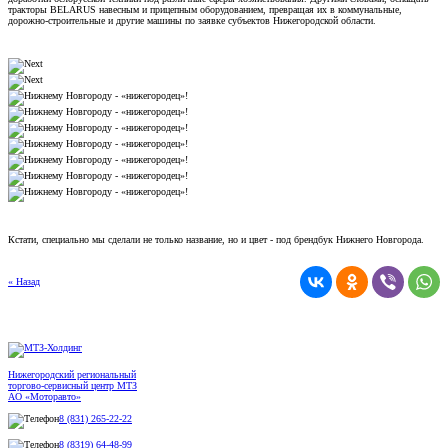
тракторы BELARUS навесным и прицепным оборудованием, превращая их в коммунальные,
дорожно-строительные и другие машины по заявке субъектов Нижегородской области.
Кстати, специально мы сделали не только название, но и цвет - под брендбук Нижнего Новгорода.
« Назад
Нижегородский региональный
торгово-сервисный центр МТЗ
АО «Моторавто»
8 (831) 265-22-22
8 (8319) 64-48-99