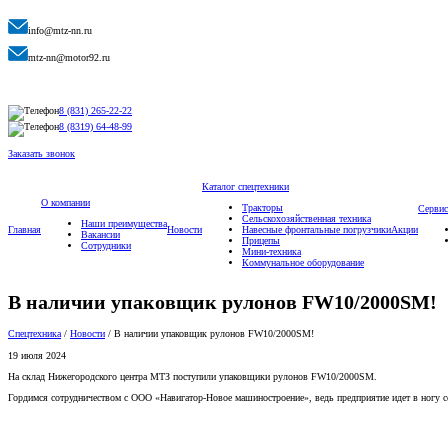
info@mtz-nn.ru
mtz-nn@motor92.ru
8 (831) 265-22-22
8 (8319) 64-48-99
Заказать звонок
Каталог спецтехники
О компании
Тракторы
Сервис
Сельскохозяйственная техника
Наши преимущества
Главная
Новости
Навесные фронтальные погрузчики
Акции
Вакансии
Прицепы
Сотрудники
Мини-техника
Коммунальное оборудование
В наличии упаковщик рулонов FW10/2000SM!
Спецтехника
/
Новости
/
В наличии упаковщик рулонов FW10/2000SM!
19 июля 2024
На склад Нижегородского центра МТЗ поступили упаковщики рулонов FW10/2000SM.
Гордимся сотрудничеством с ООО «Навигатор-Новое машиностроение», ведь предприятие идет в ногу с