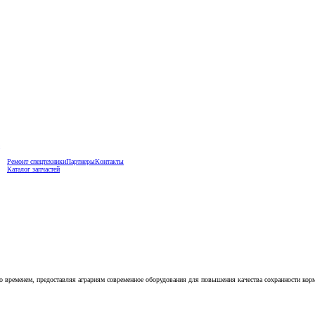
Ремонт спецтехники
Партнеры
Контакты
Каталог запчастей
о временем, предоставляя аграриям современное оборудования для повышения качества сохранности корм