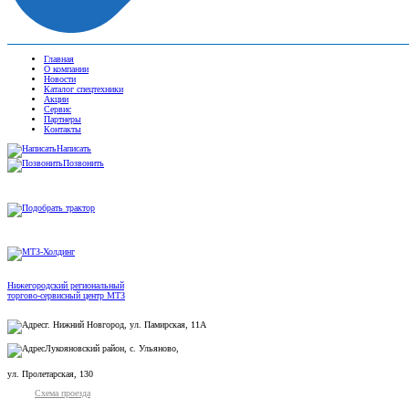
Главная
О компании
Новости
Каталог спецтехники
Акции
Сервис
Партнеры
Контакты
Написать
Позвонить
Нижегородский региональный
торгово-сервисный центр МТЗ
г. Нижний Новгород, ул. Памирская, 11А
Лукояновский район, с. Ульяново,
ул. Пролетарская, 130
Схема проезда