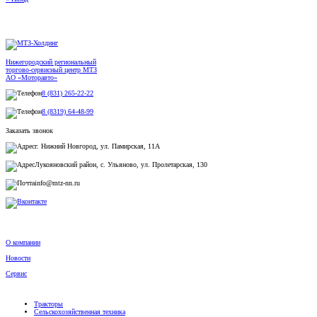
Нижегородский региональный
торгово-сервисный центр МТЗ
АО «Моторавто»
8 (831) 265-22-22
8 (8319) 64-48-99
Заказать звонок
г. Нижний Новгород, ул. Памирская, 11А
Лукояновский район, с. Ульяново, ул. Пролетарская, 130
info@mtz-nn.ru
О компании
Новости
Сервис
Тракторы
Сельскохозяйственная техника