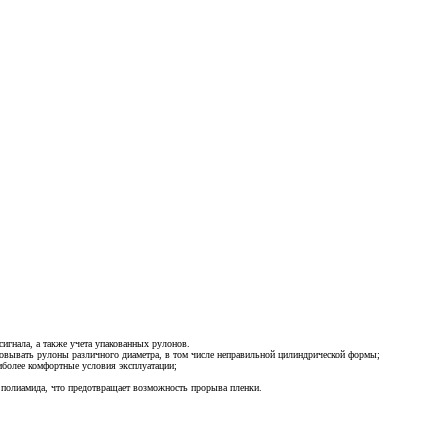
игнала, а также учета упакованных рулонов.
овывать рулоны различного диаметра, в том числе неправильной цилиндрической формы;
аиболее комфортные условия эксплуатации;
полиамида, что предотвращает возможность прорыва пленки.