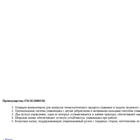
Преимущества FW10/2000SM:
Оснащен компьютером для контроля технологического процесса упаковки и подачи звукового с
Трехвальцовая система упаковщика с двумя ребристыми и активными вальцами способна упак
Два пульта управления, один из которых устанавливается в кабине трактора, обеспечивают н
Широкие шины обеспечивают лучшую устойчивость упаковщика при работе;
Конусные валки, поддерживающие упаковываемый рулон с торцевых сторон, изготовлены из 
« Назад