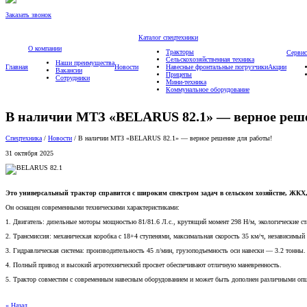
Заказать звонок
Каталог спецтехники
О компании
Тракторы
Сервис
Сельскохозяйственная техника
Наши преимущества
Главная
Новости
Навесные фронтальные погрузчики
Акции
Вакансии
Прицепы
Сотрудники
Мини-техника
Коммунальное оборудование
В наличии МТЗ «BELARUS 82.1» — верное реше
Спецтехника
/
Новости
/
В наличии МТЗ «BELARUS 82.1» — верное решение для работы!
31 октября 2025
Это универсальный трактор справится с широким спектром задач в сельском хозяйстве, ЖКХ, 
Он оснащен современными техническими характеристиками:
1. Двигатель: дизельные моторы мощностью 81/81.6 Л.с., крутящий момент 298 Н/м, экологические стан
2. Трансмиссия: механическая коробка с 18+4 ступенями, максимальная скорость 35 км/ч, независимы
3. Гидравлическая система: производительность 45 л/мин, грузоподъемность оси навески — 3.2 тонны.
4. Полный привод и высокий агротехнический просвет обеспечивают отличную маневренность.
5. Трактор совместим с современным навесным оборудованием и может быть дополнен различными оп
« Назад