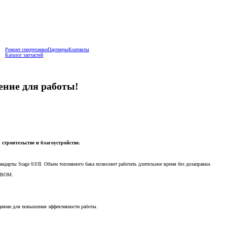
Ремонт спецтехники
Партнеры
Контакты
Каталог запчастей
ние для работы!
строительстве и благоустройстве.
дарты Stage 0/I/II. Объем топливного бака позволяет работать длительное время без дозаправки.
й ВОМ.
циями для повышения эффективности работы.