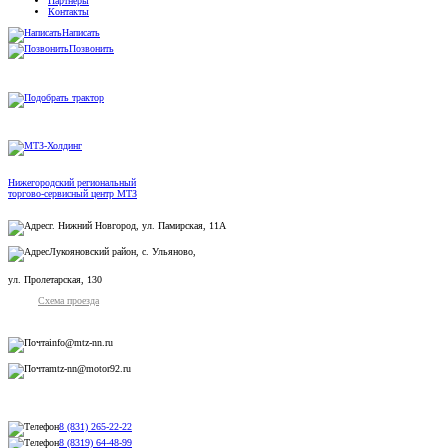
Партнеры
Контакты
Написать
Позвонить
Нижегородский региональный
торгово-сервисный центр МТЗ
г. Нижний Новгород, ул. Памирская, 11А
Лукояновский район, с. Ульяново,
ул. Пролетарская, 130
Схема проезда
info@mtz-nn.ru
mtz-nn@motor92.ru
8 (831) 265-22-22
8 (8319) 64-48-99