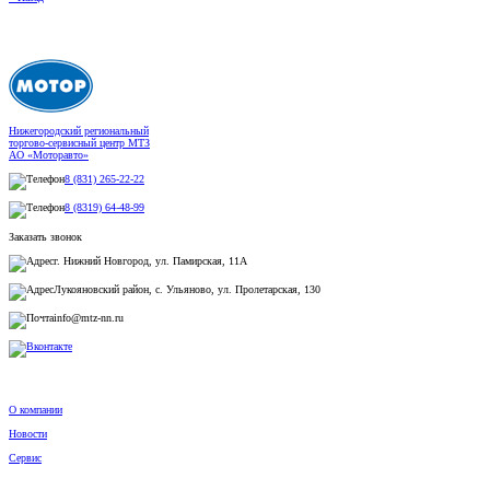
Нижегородский региональный
торгово-сервисный центр МТЗ
АО «Моторавто»
8 (831) 265-22-22
8 (8319) 64-48-99
Заказать звонок
г. Нижний Новгород, ул. Памирская, 11А
Лукояновский район, с. Ульяново, ул. Пролетарская, 130
info@mtz-nn.ru
О компании
Новости
Сервис