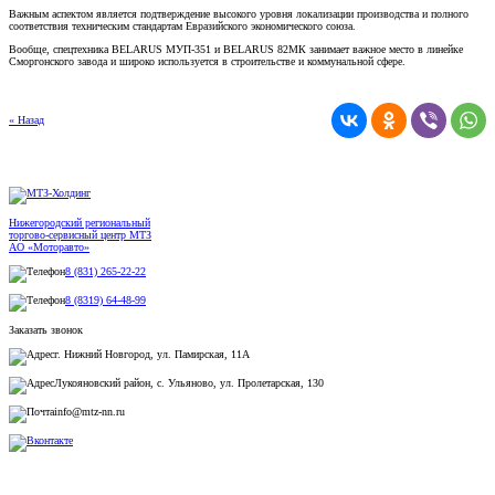
Важным аспектом является подтверждение высокого уровня локализации производства и полного
соответствия техническим стандартам Евразийского экономического союза.
Вообще, спецтехника BELARUS МУП-351 и BELARUS 82МК занимает важное место в линейке
Сморгонского завода и широко используется в строительстве и коммунальной сфере.
« Назад
Нижегородский региональный
торгово-сервисный центр МТЗ
АО «Моторавто»
8 (831) 265-22-22
8 (8319) 64-48-99
Заказать звонок
г. Нижний Новгород, ул. Памирская, 11А
Лукояновский район, с. Ульяново, ул. Пролетарская, 130
info@mtz-nn.ru