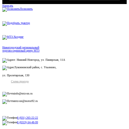
Написать
Позвонить
Нижегородский региональный
торгово-сервисный центр МТЗ
г. Нижний Новгород, ул. Памирская, 11А
Лукояновский район, с. Ульяново,
ул. Пролетарская, 130
Схема проезда
info@mtz-nn.ru
mtz-nn@motor92.ru
8 (831) 265-22-22
8 (8319) 64-48-99