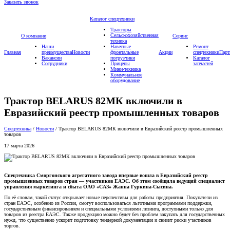
Заказать звонок
Каталог спецтехники
Тракторы
Сельскохозяйственная
О компании
Сервис
техника
Наши
Навесные
Ремонт
Главная
преимущества
Новости
фронтальные
Акции
спецтехники
Парт
Вакансии
погрузчики
Каталог
Сотрудники
Прицепы
запчастей
Мини-техника
Коммунальное
оборудование
Трактор BELARUS 82МК включили в
Евразийский реестр промышленных товаров
Спецтехника
/
Новости
/
Трактор BELARUS 82МК включили в Евразийский реестр промышленных
товаров
17 марта 2026
Спецтехника Сморгонского агрегатного завода впервые вошла в Евразийский реестр
промышленных товаров стран — участников ЕАЭС. Об этом сообщила ведущий специалист
управления маркетинга и сбыта ОАО «САЗ» Жанна Гуркина-Сысина.
По её словам, такой статус открывает новые перспективы для работы предприятия. Покупатели из
стран ЕАЭС, особенно из России, смогут воспользоваться льготными программами поддержки,
государственным финансированием и специальными условиями лизинга, доступными только для
товаров из реестра ЕАЭС. Также продукцию можно будет без проблем закупать для государственных
нужд, что существенно ускорит подготовку тендерной документации и снизит риски участников
торгов.