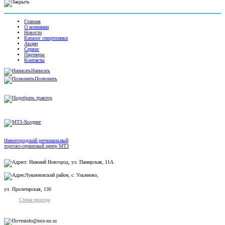
Главная
О компании
Новости
Каталог спецтехники
Акции
Сервис
Партнеры
Контакты
Написать
Позвонить
Нижегородский региональный
торгово-сервисный центр МТЗ
г. Нижний Новгород, ул. Памирская, 11А
Лукояновский район, с. Ульяново,
ул. Пролетарская, 130
Схема проезда
info@mtz-nn.ru