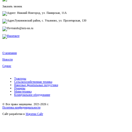
Заказать звонок
г. Нижний Новгород, ул. Памирская, 11А
Лукояновский район, с. Ульяново, ул. Пролетарская, 130
info@mtz-nn.ru
О компании
Новости
Сервис
Тракторы
Сельскохозяйственная техника
Навесные фронтальные погрузчики
Прицепы
Мини-техника
Коммунальное оборудование
© Все права защищены. 2021-2026 г.
Политика конфиденциальности
Сайт разработан в
Маунтин Сайт