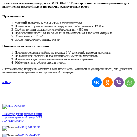
В наличии экскаватор-погрузчик МТЗ ЭП-491! Трактор станет отличным решением для
выполнения землеройных и погрузочно-разгрузочных работ.
Преимущества:
Мощный двигатель ММЗ Д-245.5 с турбонаддувом.
Номинальная грузоподъемность погрузочного оборудования: 1200 кг.
Глубина копания экскаваторного оборудования: 4350 мм.
Производительность: от 10 до 70 т/ч в зависимости от плотности материала.
Объём ковша: 0.25 м³
Объём погрузочного ковша: 0.5 м³
Основные возможности техники:
Проводит земляные работы на грунтах I-IV категорий, включая морозные.
Подходит для погрузки и транспортировки сыпучих материалов.
Используется для планировки площадок и засыпки траншей.
Эффективен для уборки снега и мусора.
Этот экскаватор-погрузчик сочетает в себе надежность, мощность и универсальность, что делает его
незаменимым инструментом на строительной площадке!
« Назад
Нижегородский региональный
торгово-сервисный центр МТЗ
АО «Моторавто»
8 (831) 265-22-22
8 (8319) 64-48-99