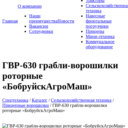
Тракторы
Сельскохозяйственна
О компании
техника
Наши
Навесные
Главная
преимущества
Новости
фронтальные
Вакансии
погрузчики
Сотрудники
Прицепы
Мини-техника
Коммунальное
оборудование
ГВР-630 грабли-ворошилки
роторные
«БобруйскАгроМаш»
Спецтехника
/
Каталог
/
Сельскохозяйственная техника
/
Прицепные ворошилки
/
ГВР-630 грабли-ворошилки
роторные «БобруйскАгроМаш»